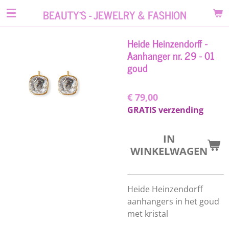
Ga
BEAUTY'S - JEWELRY & FASHION
direct
naar
Heide Heinzendorff -
de
Aanhanger nr. 29 - 01
hoofdinhoud
goud
€ 79,00
GRATIS verzending
IN
WINKELWAGEN
Heide Heinzendorff
aanhangers in het goud
met kristal