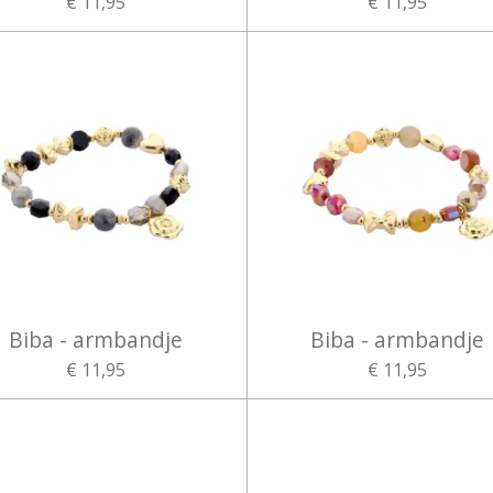
€ 11,95
€ 11,95
Biba - armbandje
Biba - armbandje
€ 11,95
€ 11,95