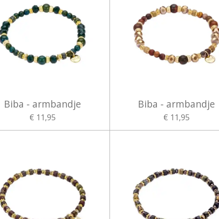
Biba - armbandje
Biba - armbandje
€ 11,95
€ 11,95