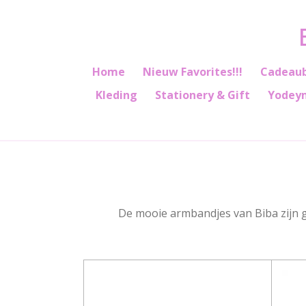
Ga
direct
naar
de
Home
Nieuw Favorites!!!
Cadeau
hoofdinhoud
Kleding
Stationery & Gift
Yodey
De mooie armbandjes van Biba zijn g