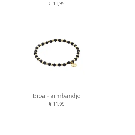
€ 11,95
Biba - armbandje
€ 11,95