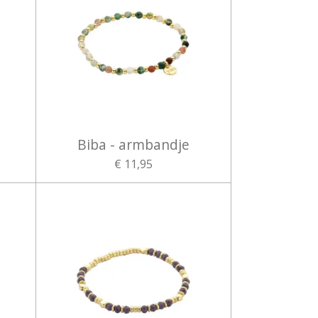
Biba - armbandje
€ 11,95