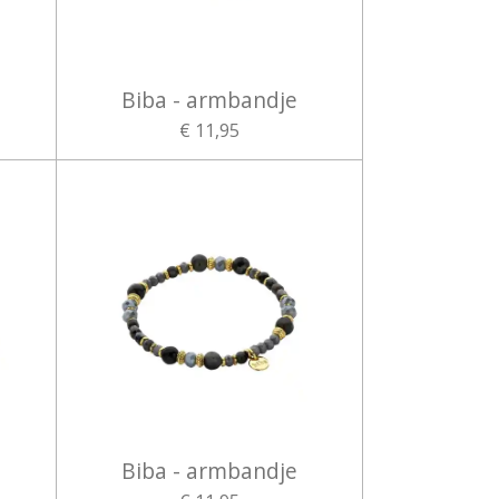
Biba - armbandje
€ 11,95
Biba - armbandje