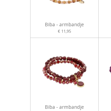
Biba - armbandje
€ 11,95
Biba - armbandje