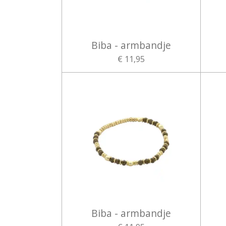
Biba - armbandje
€ 11,95
Biba - armbandje