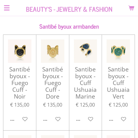
Ga
BEAUTY'S - JEWELRY & FASHION
direct
naar
Santibé byoux armbanden
de
hoofdinhoud
Santibé
Santibé
Santibe
Santibe
byoux -
byoux -
byoux -
byoux -
Fuego
Fuego
Cuff
Cuff
Cuff -
Cuff -
Ushuaia
Ushuaia
Noir
Dore
Marine
Vert
€ 135,00
€ 135,00
€ 125,00
€ 125,00
IN WINKELWAGEN
IN WINKELWAGEN
IN WINKELWAGEN
IN WINKEL