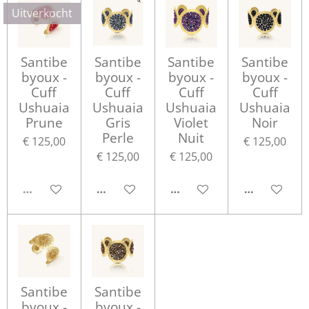
Uitverkocht
Santibe
Santibe
Santibe
Santibe
byoux -
byoux -
byoux -
byoux -
Cuff
Cuff
Cuff
Cuff
Ushuaia
Ushuaia
Ushuaia
Ushuaia
Prune
Gris
Violet
Noir
Perle
Nuit
€ 125,00
€ 125,00
€ 125,00
€ 125,00
UITVERKOCHT
IN WINKELWAGEN
IN WINKELWAGEN
IN WINKEL
Santibe
Santibe
byoux -
byoux -