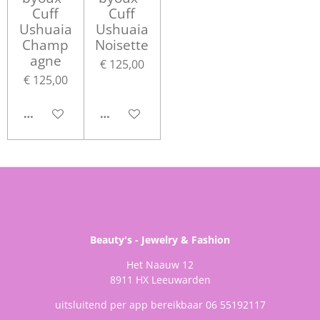
Cuff
Cuff
Ushuaia
Ushuaia
Champ
Noisette
agne
€ 125,00
€ 125,00
IN WINKELWAGEN
IN WINKELWAGEN
Beauty's - Jewelry & Fashion
Het Naauw 12
8911 HX Leeuwarden
uitsluitend per app bereikbaar 06 55192117