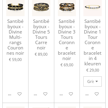
Santibé
Santibé
Santibé
Santibé
byoux -
byoux -
byoux -
byoux -
Divine
Divine 5
Divine 3
Divine 1
Multi-
Tours
Tours
Tour
rangs
Carre
Coronn
Coronn
Couron
noir
e
e
nes noir
bracelet
bracelet
€ 89,00
noir
in 4
€ 59,00
kleuren
€ 69,00
€ 29,00
IN WINKELWAGEN
IN WINKELWAGEN
IN WINKELWAGEN
IN WINKEL