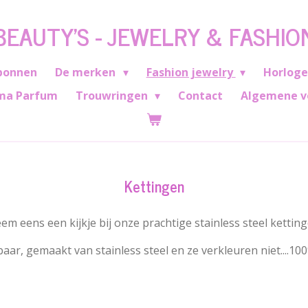
BEAUTY'S - JEWELRY & FASHIO
bonnen
De merken
Fashion jewelry
Horlog
ma Parfum
Trouwringen
Contact
Algemene v
Kettingen
em eens een kijkje bij onze prachtige stainless steel ketting
baar, gemaakt van stainless steel en ze verkleuren niet....1