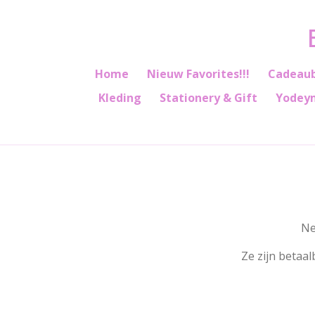
Ga
direct
naar
de
Home
Nieuw Favorites!!!
Cadeau
hoofdinhoud
Kleding
Stationery & Gift
Yodey
Ne
Ze zijn betaal