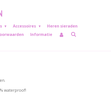
N
es
Accessoires
Heren sieraden
oorwaarden
Informatie
en.
00% waterproof!