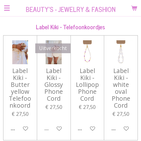
Ga
BEAUTY'S - JEWELRY & FASHION
direct
naar
Label Kiki - Telefoonkoordjes
de
hoofdinhoud
Uitverkocht
Label
Label
Label
Label
Kiki -
Kiki -
Kiki -
Kiki -
Butter
Glossy
Lollipop
white
yellow
Phone
Phone
oval
Telefoo
Cord
Cord
Phone
nkoord
Cord
€ 27,50
€ 27,50
€ 27,50
€ 27,50
IN WINKELWAGEN
UITVERKOCHT
IN WINKELWAGEN
IN WINKEL