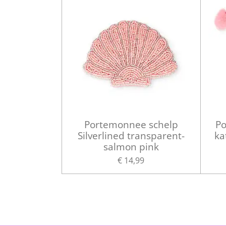
Portemonnee schelp
Po
Silverlined transparent-
ka
salmon pink
€ 14,99