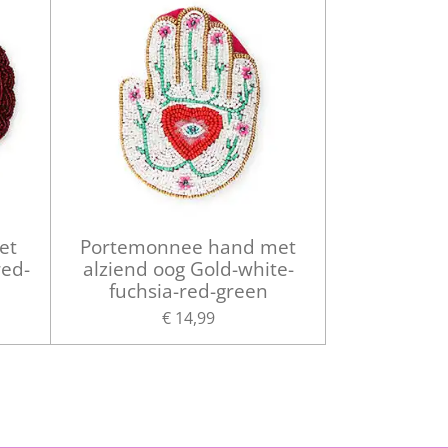
et
Portemonnee hand met
red-
alziend oog Gold-white-
fuchsia-red-green
€ 14,99