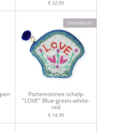
€ 32,99
Uitverkocht
epen
Portemonnee schelp
"LOVE" Blue-green-white-
red
€ 14,99