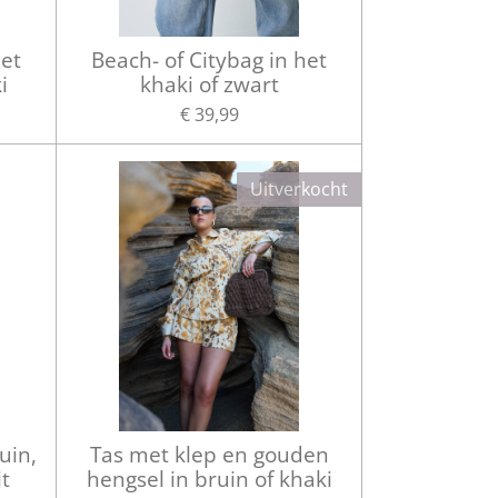
het
Beach- of Citybag in het
i
khaki of zwart
€ 39,99
Uitverkocht
uin,
Tas met klep en gouden
it
hengsel in bruin of khaki