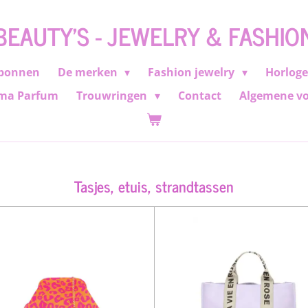
BEAUTY'S - JEWELRY & FASHIO
bonnen
De merken
Fashion jewelry
Horlog
ma Parfum
Trouwringen
Contact
Algemene v
Tasjes, etuis, strandtassen