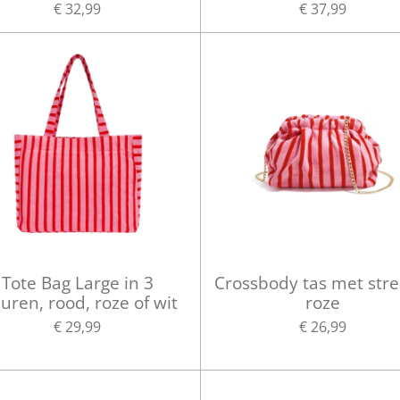
€ 32,99
€ 37,99
Tote Bag Large in 3
Crossbody tas met str
euren, rood, roze of wit
roze
€ 29,99
€ 26,99