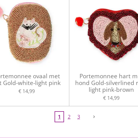
rtemonnee ovaal met
Portemonnee hart m
t Gold-white-light pink
hond Gold-silverlined 
light pink-brown
€ 14,99
€ 14,99
1
2
3