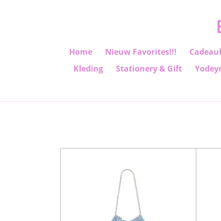
Ga
direct
naar
de
Home
Nieuw Favorites!!!
Cadeau
hoofdinhoud
Kleding
Stationery & Gift
Yodey