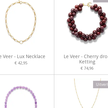
e Veer - Lux Necklace
Le Veer - Cherry dr
Ketting
€ 42,95
€ 74,96
Uitver