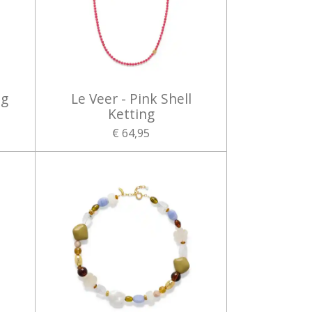
ng
Le Veer - Pink Shell
Ketting
€ 64,95