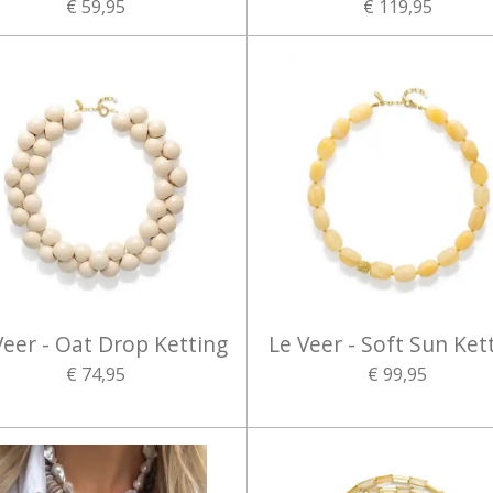
€ 59,95
€ 119,95
Veer - Oat Drop Ketting
Le Veer - Soft Sun Ket
€ 74,95
€ 99,95