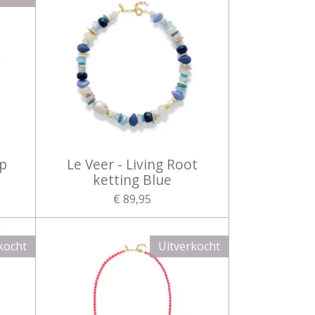
op
Le Veer - Living Root
ketting Blue
€ 89,95
kocht
Uitverkocht