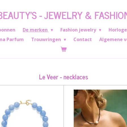
BEAUTY'S - JEWELRY & FASHIO
bonnen
De merken
Fashion jewelry
Horlog
ma Parfum
Trouwringen
Contact
Algemene v
Le Veer - necklaces