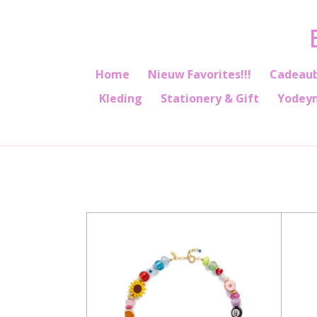
Ga
direct
naar
de
Home
Nieuw Favorites!!!
Cadeau
hoofdinhoud
Kleding
Stationery & Gift
Yodey