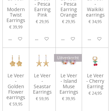
-
- Pesca
- Pesca
-
Modern
Earring
Earring
Waikiki
Twist
Pink
Orange
earrings
Earrings
€ 29,95
€ 29,95
€ 34,95
€ 39,99
IN WINKELWAGEN
IN WINKELWAGEN
IN WINKELWAGEN
IN WINKEL
Uitverkocht
Le Veer
Le Veer
Le Veer
Le Veer
-
-
- Island
- Cherry
Golden
Seastar
Muse
Earring
Flower
Earrings
Earrings
€ 24,95
earrings
€ 59,95
€ 39,95
€ 59,95