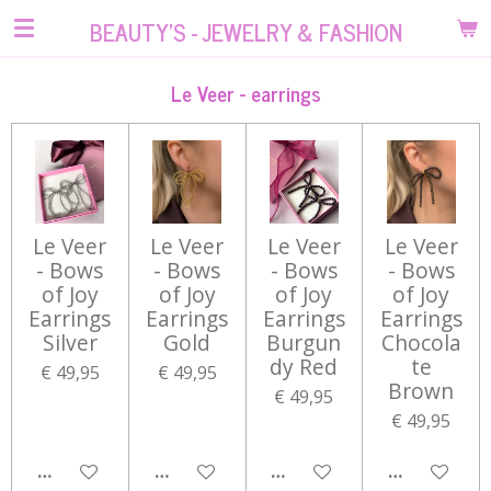
Ga
BEAUTY'S - JEWELRY & FASHION
direct
naar
Le Veer - earrings
de
hoofdinhoud
Le Veer
Le Veer
Le Veer
Le Veer
- Bows
- Bows
- Bows
- Bows
of Joy
of Joy
of Joy
of Joy
Earrings
Earrings
Earrings
Earrings
Silver
Gold
Burgun
Chocola
dy Red
te
€ 49,95
€ 49,95
Brown
€ 49,95
€ 49,95
IN WINKELWAGEN
IN WINKELWAGEN
IN WINKELWAGEN
IN WINKEL