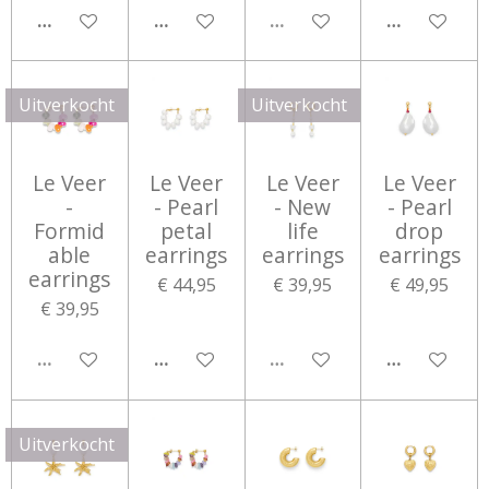
IN WINKELWAGEN
IN WINKELWAGEN
UITVERKOCHT
IN WINKEL
Uitverkocht
Uitverkocht
Le Veer
Le Veer
Le Veer
Le Veer
-
- Pearl
- New
- Pearl
Formid
petal
life
drop
able
earrings
earrings
earrings
earrings
€ 44,95
€ 39,95
€ 49,95
€ 39,95
UITVERKOCHT
IN WINKELWAGEN
UITVERKOCHT
IN WINKEL
Uitverkocht