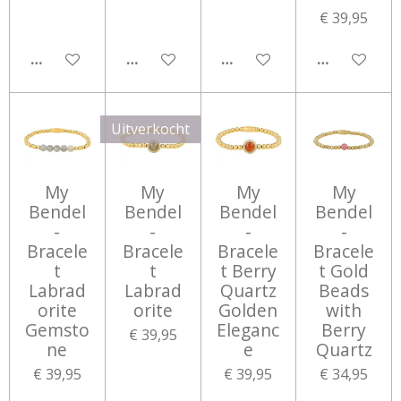
€ 39,95
IN WINKELWAGEN
IN WINKELWAGEN
IN WINKELWAGEN
IN WINKEL
Uitverkocht
My
My
My
My
Bendel
Bendel
Bendel
Bendel
-
-
-
-
Bracele
Bracele
Bracele
Bracele
t
t
t Berry
t Gold
Labrad
Labrad
Quartz
Beads
orite
orite
Golden
with
Gemsto
Eleganc
Berry
€ 39,95
ne
e
Quartz
€ 39,95
€ 39,95
€ 34,95