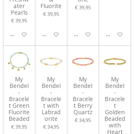
ater
Fluorite
€ 39,95
Pearls
€ 39,95
€ 39,95
IN WINKELWAGEN
IN WINKELWAGEN
IN WINKELWAGEN
IN WINKEL
My
My
My
My
Bendel
Bendel
Bendel
Bendel
-
-
-
-
Bracele
Bracele
Bracele
Bracele
t Green
t with
t Berry
t
Fluorite
Labrad
Quartz
Golden
Beaded
orite
Beaded
€ 34,95
with
€ 39,95
€ 34,95
Heart