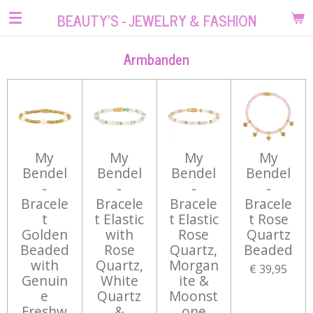
Ga
BEAUTY'S - JEWELRY & FASHION
direct
naar
Armbanden
de
hoofdinhoud
My
My
My
My
Bendel
Bendel
Bendel
Bendel
-
-
-
-
Bracele
Bracele
Bracele
Bracele
t
t Elastic
t Elastic
t Rose
Golden
with
Rose
Quartz
Beaded
Rose
Quartz,
Beaded
with
Quartz,
Morgan
€ 39,95
Genuin
White
ite &
e
Quartz
Moonst
Freshw
&
one