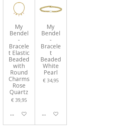
My
My
Bendel
Bendel
-
-
Bracele
Bracele
t Elastic
t
Beaded
Beaded
with
White
Round
Pearl
Charms
€ 34,95
Rose
Quartz
€ 39,95
IN WINKELWAGEN
IN WINKELWAGEN