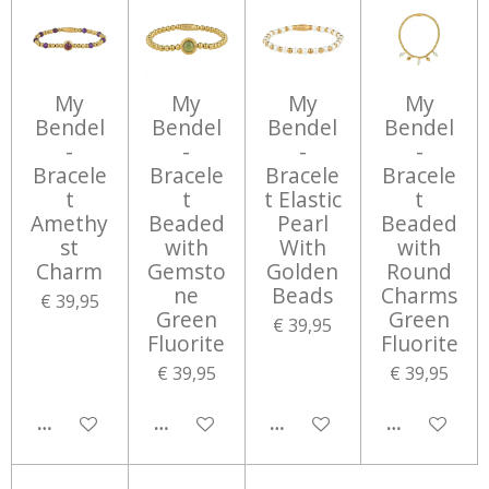
My
My
My
My
Bendel
Bendel
Bendel
Bendel
-
-
-
-
Bracele
Bracele
Bracele
Bracele
t
t
t Elastic
t
Amethy
Beaded
Pearl
Beaded
st
with
With
with
Charm
Gemsto
Golden
Round
ne
Beads
Charms
€ 39,95
Green
Green
€ 39,95
Fluorite
Fluorite
€ 39,95
€ 39,95
IN WINKELWAGEN
IN WINKELWAGEN
IN WINKELWAGEN
IN WINKEL