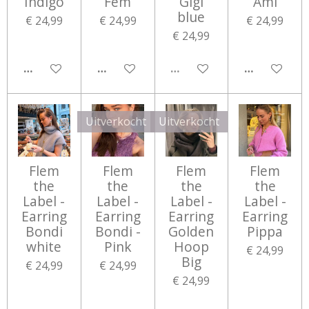
Indigo
Fem
Gigi
Ami
blue
€ 24,99
€ 24,99
€ 24,99
€ 24,99
IN WINKELWAGEN
IN WINKELWAGEN
UITVERKOCHT
IN WINKEL
Uitverkocht
Uitverkocht
Flem
Flem
Flem
Flem
the
the
the
the
Label -
Label -
Label -
Label -
Earring
Earring
Earring
Earring
Bondi
Bondi -
Golden
Pippa
white
Pink
Hoop
€ 24,99
Big
€ 24,99
€ 24,99
€ 24,99