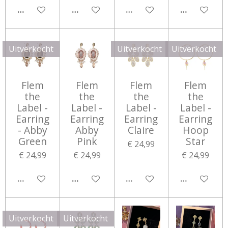
IN WINKELWAGEN
IN WINKELWAGEN
UITVERKOCHT
IN WINKEL
Uitverkocht
Uitverkocht
Uitverkocht
Flem
Flem
Flem
Flem
the
the
the
the
Label -
Label -
Label -
Label -
Earring
Earring
Earring
Earring
- Abby
Abby
Claire
Hoop
Green
Pink
Star
€ 24,99
€ 24,99
€ 24,99
€ 24,99
UITVERKOCHT
IN WINKELWAGEN
UITVERKOCHT
UITVERKOC
Uitverkocht
Uitverkocht