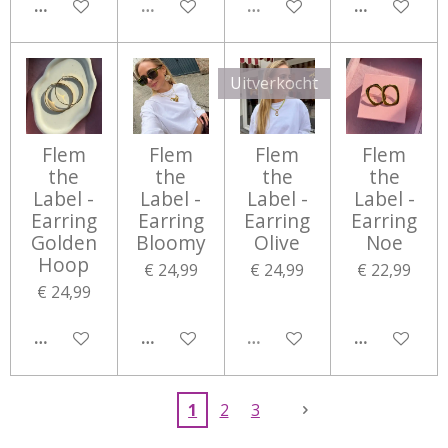
IN WINKELWAGEN
UITVERKOCHT
UITVERKOCHT
IN WINKEL
Uitverkocht
Flem
Flem
Flem
Flem
the
the
the
the
Label -
Label -
Label -
Label -
Earring
Earring
Earring
Earring
Golden
Bloomy
Olive
Noe
Hoop
€ 24,99
€ 24,99
€ 22,99
€ 24,99
IN WINKELWAGEN
IN WINKELWAGEN
UITVERKOCHT
IN WINKEL
1
2
3