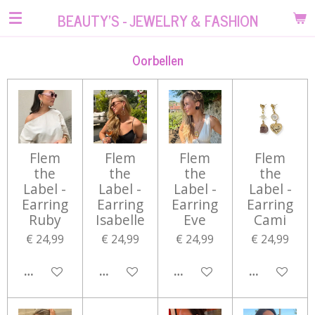
Ga
BEAUTY'S - JEWELRY & FASHION
direct
naar
Oorbellen
de
hoofdinhoud
Flem
Flem
Flem
Flem
the
the
the
the
Label -
Label -
Label -
Label -
Earring
Earring
Earring
Earring
Ruby
Isabelle
Eve
Cami
€ 24,99
€ 24,99
€ 24,99
€ 24,99
IN WINKELWAGEN
IN WINKELWAGEN
IN WINKELWAGEN
IN WINKEL