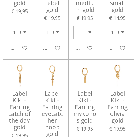
gold
rebel
mediu
small
gold
m gold
gold
€ 19,95
€ 19,95
€ 19,95
€ 14,95
IN WINKELWAGEN
IN WINKELWAGEN
IN WINKELWAGEN
IN WINKEL
Label
Label
Label
Label
Kiki -
Kiki -
Kiki -
Kiki -
Earring
Earring
Earring
Earring
catch of
eyecatc
mykono
olivia
the day
her
s gold
gold
gold
hoop
€ 19,95
€ 19,95
gold
€ 19,95