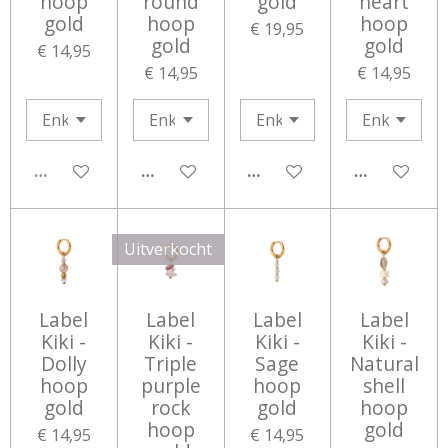
hoop
round
gold
heart
gold
hoop
hoop
€ 19,95
gold
gold
€ 14,95
€ 14,95
€ 14,95
UITVERKOCHT
IN WINKELWAGEN
IN WINKELWAGEN
IN WINKEL
Uitverkocht
Label
Label
Label
Label
Kiki -
Kiki -
Kiki -
Kiki -
Dolly
Triple
Sage
Natural
hoop
purple
hoop
shell
gold
rock
gold
hoop
hoop
gold
€ 14,95
€ 14,95