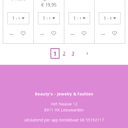
€ 19,95
IN WINKELWAGEN
IN WINKELWAGEN
IN WINKELWAGEN
IN WINKEL
1
2
3
Beauty's - Jewelry & Fashion
Het Naauw 12
8911 HX Leeuwarden
uitsluitend per app bereikbaar 06 55192117