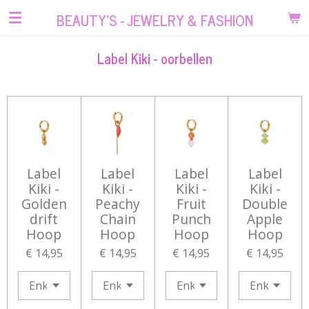
Ga
BEAUTY'S - JEWELRY & FASHION
direct
naar
Label Kiki - oorbellen
de
hoofdinhoud
Label
Label
Label
Label
Kiki -
Kiki -
Kiki -
Kiki -
Golden
Peachy
Fruit
Double
drift
Chain
Punch
Apple
Hoop
Hoop
Hoop
Hoop
€ 14,95
€ 14,95
€ 14,95
€ 14,95