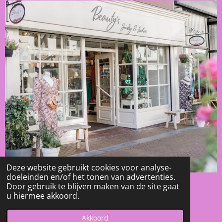
Deze website gebruikt cookies voor analyse-
doeleinden en/of het tonen van advertenties.
Door gebruik te blijven maken van de site gaat
F
I
T
u hiermee akkoord.
A
N
I
© 2023 - 2026 Beauty's - Jewelry & Fashion
C
S
K
Powered by
JouwWeb
Akkoord
E
T
T