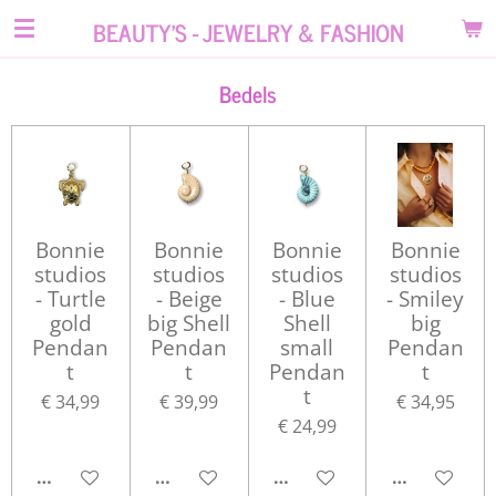
Ga
BEAUTY'S - JEWELRY & FASHION
direct
naar
Bedels
de
hoofdinhoud
Bonnie
Bonnie
Bonnie
Bonnie
studios
studios
studios
studios
- Turtle
- Beige
- Blue
- Smiley
gold
big Shell
Shell
big
Pendan
Pendan
small
Pendan
t
t
Pendan
t
t
€ 34,99
€ 39,99
€ 34,95
€ 24,99
IN WINKELWAGEN
IN WINKELWAGEN
IN WINKELWAGEN
IN WINKEL