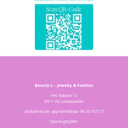
Beauty's - Jewelry & Fashion
Het Naauw 12
8911 HX Leeuwarden
uitsluitend per app bereikbaar 06 55192117
Openingstijden: