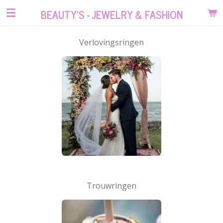
Ga
BEAUTY'S - JEWELRY & FASHION
direct
naar
Verlovingsringen
de
hoofdinhoud
Trouwringen