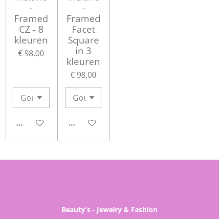
-
-
Framed
Framed
CZ - 8
Facet
kleuren
Square
in 3
€ 98,00
kleuren
€ 98,00
IN WINKELWAGEN
IN WINKELWAGEN
Beauty's - Jewelry & Fashion