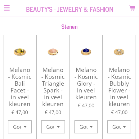
Ga
BEAUTY'S - JEWELRY & FASHION
direct
naar
Stenen
de
hoofdinhoud
Melano
Melano
Melano
Melano
- Kosmic
- Kosmic
- Kosmic
- Kosmic
Bali
Triangle
Glory -
Bubbly
Facet -
Spark -
in veel
Flower -
in veel
in veel
kleuren
in veel
kleuren
kleuren
kleuren
€ 47,00
€ 47,00
€ 47,00
€ 47,00