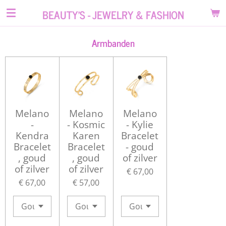
Ga
BEAUTY'S - JEWELRY & FASHION
direct
naar
Armbanden
de
hoofdinhoud
Melano
Melano
Melano
-
- Kosmic
- Kylie
Kendra
Karen
Bracelet
Bracelet
Bracelet
- goud
, goud
, goud
of zilver
of zilver
of zilver
€ 67,00
€ 67,00
€ 57,00