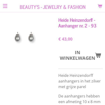
Ga
BEAUTY'S - JEWELRY & FASHION
direct
naar
Heide Heinzendorff -
de
Aanhanger nr. 2 - 93
hoofdinhoud
€ 43,00
IN
WINKELWAGEN
Heide Heinzendorff
aanhangers in het zilver
met grijze parel
De aanhangers hebben
een afmeting 10 x 8 mm