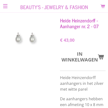
Ga
BEAUTY'S - JEWELRY & FASHION
direct
naar
Heide Heinzendorff -
de
Aanhanger nr. 2 - 07
hoofdinhoud
€ 43,00
IN
WINKELWAGEN
Heide Heinzendorff
aanhangers in het zilver
met witte parel
De aanhangers hebben
een afmeting 10 x 8 mm