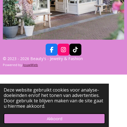
F
I
T
A
N
I
© 2023 - 2026 Beauty's - Jewelry & Fashion
C
S
K
Powered by
JouwWeb
E
T
T
B
A
O
O
G
K
O
R
K
A
Deze website gebruikt cookies voor analyse-
M
doeleinden en/of het tonen van advertenties.
Door gebruik te blijven maken van de site gaat
u hiermee akkoord.
Akkoord