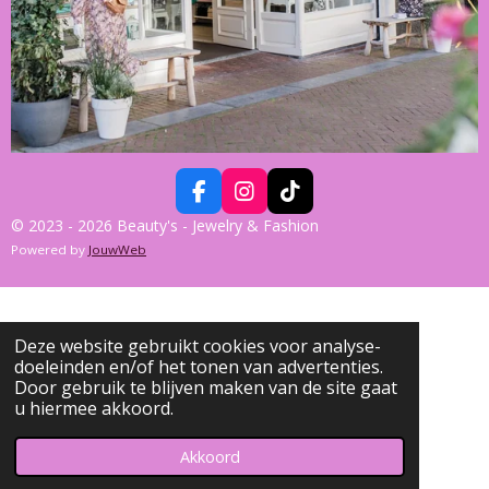
F
I
T
A
N
I
© 2023 - 2026 Beauty's - Jewelry & Fashion
C
S
K
Powered by
JouwWeb
E
T
T
B
A
O
O
G
K
O
R
K
A
Deze website gebruikt cookies voor analyse-
M
doeleinden en/of het tonen van advertenties.
Door gebruik te blijven maken van de site gaat
u hiermee akkoord.
Akkoord