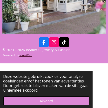
F
I
T
A
N
I
© 2023 - 2026 Beauty's - Jewelry & Fashion
C
S
K
Powered by
JouwWeb
E
T
T
B
A
O
O
G
K
O
R
K
A
Deze website gebruikt cookies voor analyse-
M
doeleinden en/of het tonen van advertenties.
Door gebruik te blijven maken van de site gaat
u hiermee akkoord.
Akkoord