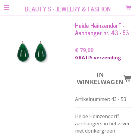
Ga
BEAUTY'S - JEWELRY & FASHION
direct
naar
Heide Heinzendorff -
de
Aanhanger nr. 43 - 53
hoofdinhoud
€ 79,00
GRATIS verzending
IN
WINKELWAGEN
Artikelnummer:
43 - 53
Heide Heinzendorff
aanhangers in het zilver
met donkergroen