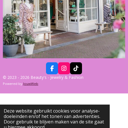
F
I
T
A
N
I
© 2023 - 2026 Beauty's - Jewelry & Fashion
C
S
K
Powered by
JouwWeb
E
T
T
B
A
O
O
G
K
O
R
K
A
Deze website gebruikt cookies voor analyse-
M
doeleinden en/of het tonen van advertenties.
Door gebruik te blijven maken van de site gaat
u hiermee akkoord.