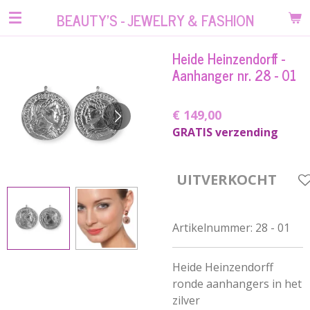
Ga
BEAUTY'S - JEWELRY & FASHION
direct
naar
Heide Heinzendorff -
de
Aanhanger nr. 28 - 01
hoofdinhoud
€ 149,00
GRATIS verzending
UITVERKOCHT
Artikelnummer:
28 - 01
Heide Heinzendorff
ronde aanhangers in het
zilver