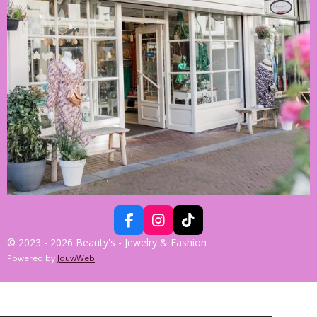
F
I
T
A
N
I
© 2023 - 2026 Beauty's - Jewelry & Fashion
C
S
K
Powered by
JouwWeb
E
T
T
B
A
O
O
G
K
O
R