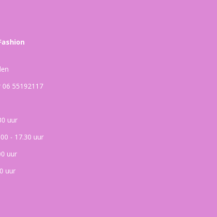
Fashion
den
ar 06 55192117
30 uur
.00 - 17.30 uur
00 uur
0 uur