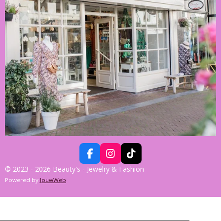
F
I
T
A
N
I
© 2023 - 2026 Beauty's - Jewelry & Fashion
C
S
K
Powered by
JouwWeb
E
T
T
B
A
O
O
G
K
O
R