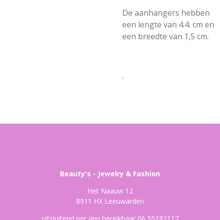
De aanhangers hebben
een lengte van 4.4. cm en
een breedte van 1,5 cm.
.
Beauty's - Jewelry & Fashion
Het Naauw 12
8911 HX Leeuwarden
uitsluitend per app bereikbaar 06 55192117