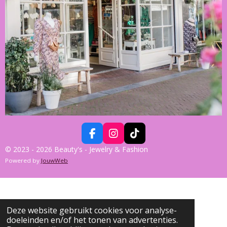
F
I
T
A
N
I
© 2023 - 2026 Beauty's - Jewelry & Fashion
C
S
K
Powered by
JouwWeb
E
T
T
B
A
O
O
G
K
O
R
K
A
Deze website gebruikt cookies voor analyse-
M
doeleinden en/of het tonen van advertenties.