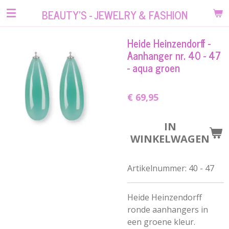
Ga
BEAUTY'S - JEWELRY & FASHION
direct
naar
Heide Heinzendorff -
de
Aanhanger nr. 40 - 47
hoofdinhoud
- aqua groen
€ 69,95
IN
WINKELWAGEN
Artikelnummer:
40 - 47
Heide Heinzendorff
ronde aanhangers in
een groene kleur.