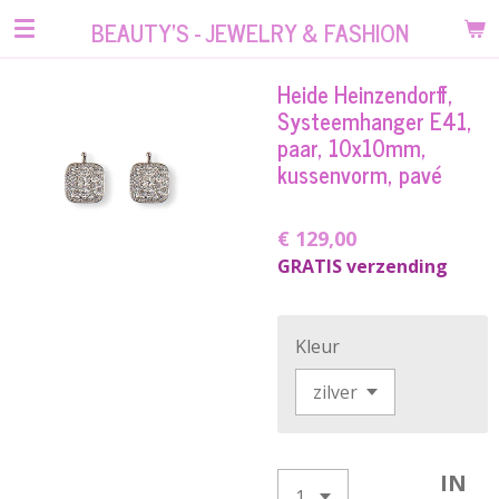
Ga
BEAUTY'S - JEWELRY & FASHION
direct
naar
Heide Heinzendorff,
de
Systeemhanger E41,
hoofdinhoud
paar, 10x10mm,
kussenvorm, pavé
€ 129,00
GRATIS verzending
Kleur
IN