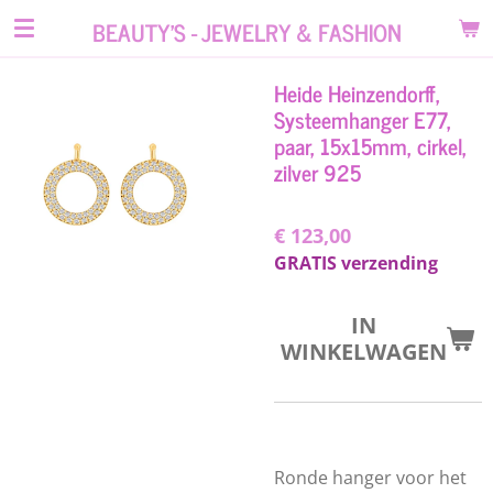
Ga
BEAUTY'S - JEWELRY & FASHION
direct
naar
Heide Heinzendorff,
de
Systeemhanger E77,
hoofdinhoud
paar, 15x15mm, cirkel,
zilver 925
€ 123,00
GRATIS verzending
IN
WINKELWAGEN
Ronde hanger voor het