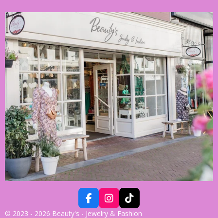
F
I
T
A
N
I
© 2023 - 2026 Beauty's - Jewelry & Fashion