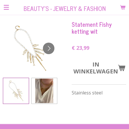
Ga
BEAUTY'S - JEWELRY & FASHION
direct
naar
Statement Fishy
de
ketting wit
hoofdinhoud
€ 23,99
IN
WINKELWAGEN
Stainless steel