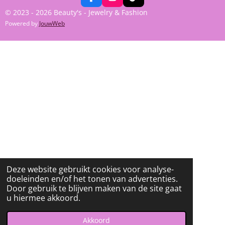
F
I
T
A
N
I
© 2023 - 2026 Beauty's - Jewelry & Fashion
C
S
K
Powered by
JouwWeb
E
T
T
B
A
O
O
G
K
O
R
K
A
M
Deze website gebruikt cookies voor analyse-
doeleinden en/of het tonen van advertenties.
Door gebruik te blijven maken van de site gaat
u hiermee akkoord.
Akkoord