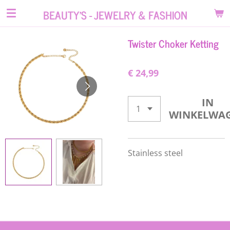
Ga
BEAUTY'S - JEWELRY & FASHION
direct
naar
Twister Choker Ketting
de
hoofdinhoud
€ 24,99
IN
WINKELWA
Stainless steel