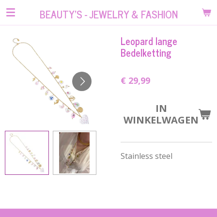
Ga
BEAUTY'S - JEWELRY & FASHION
direct
naar
Leopard lange
de
Bedelketting
hoofdinhoud
€ 29,99
IN
WINKELWAGEN
Stainless steel