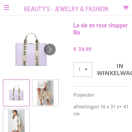
Ga
BEAUTY'S - JEWELRY & FASHION
direct
naar
La vie en rose shopper
de
lila
hoofdinhoud
€ 34,99
IN
WINKELWA
Polyester
afmetingen 16 x 31 x+ 41
cm