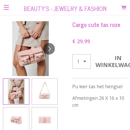
Ga
BEAUTY'S - JEWELRY & FASHION
direct
naar
Cargo cute tas roze
de
hoofdinhoud
€ 29,99
IN
WINKELWA
Pu leer tas het hengsel
Afmetingen 26 X 16 x 10
cm