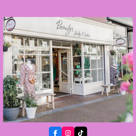
F
I
T