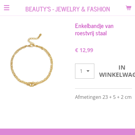
Ga
BEAUTY'S - JEWELRY & FASHION
direct
naar
Enkelbandje van
de
roestvrij staal
hoofdinhoud
€ 12,99
IN
WINKELWA
Afmetingen 23 + 5 + 2 cm