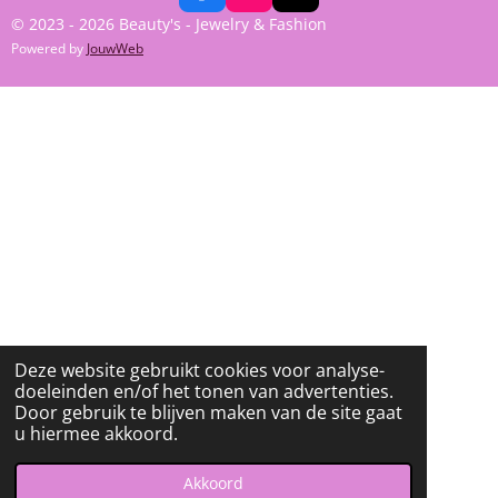
A
N
I
© 2023 - 2026 Beauty's - Jewelry & Fashion
C
S
K
Powered by
JouwWeb
E
T
T
B
A
O
O
G
K
O
R
K
A
M
Deze website gebruikt cookies voor analyse-
doeleinden en/of het tonen van advertenties.
Door gebruik te blijven maken van de site gaat
u hiermee akkoord.
Akkoord