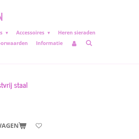
N
es
Accessoires
Heren sieraden
oorwaarden
Informatie
vrij staal
WAGEN