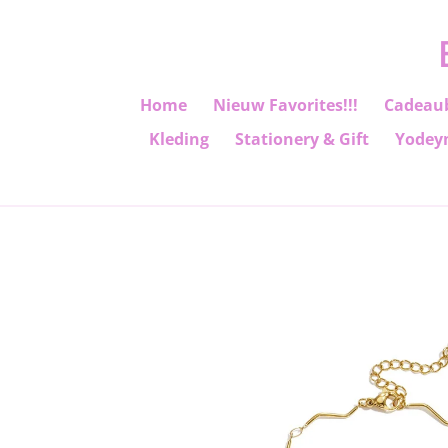
Ga
direct
naar
de
Home
Nieuw Favorites!!!
Cadeau
hoofdinhoud
Kleding
Stationery & Gift
Yodey