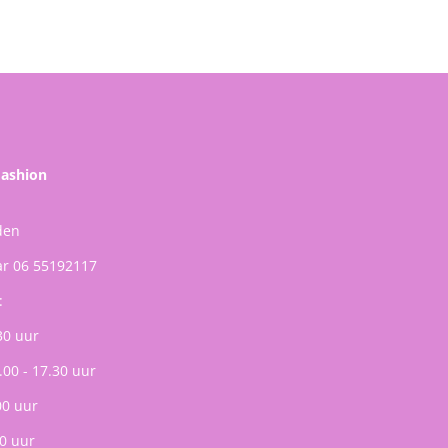
Fashion
den
ar 06 55192117
:
30 uur
.00 - 17.30 uur
00 uur
0 uur