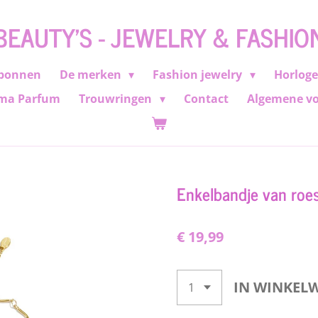
BEAUTY'S - JEWELRY & FASHIO
bonnen
De merken
Fashion jewelry
Horlog
ma Parfum
Trouwringen
Contact
Algemene v
Enkelbandje van roest
€ 19,99
IN WINKEL