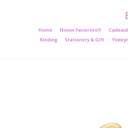
Ga
direct
naar
de
Home
Nieuw Favorites!!!
Cadeau
hoofdinhoud
Kleding
Stationery & Gift
Yodey