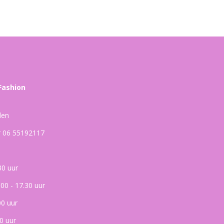
Fashion
den
ar 06 55192117
30 uur
.00 - 17.30 uur
00 uur
0 uur