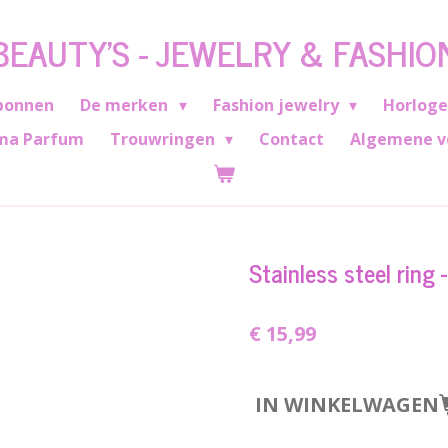
BEAUTY'S - JEWELRY & FASHIO
bonnen
De merken
Fashion jewelry
Horlog
ma Parfum
Trouwringen
Contact
Algemene v
Stainless steel ring 
€ 15,99
IN WINKELWAGEN