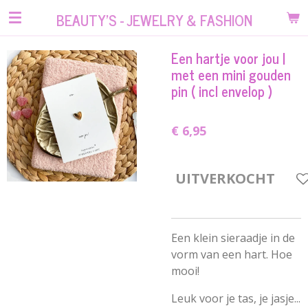
Ga
BEAUTY'S - JEWELRY & FASHION
direct
naar
Een hartje voor jou |
de
met een mini gouden
hoofdinhoud
pin ( incl envelop )
€ 6,95
UITVERKOCHT
Een klein sieraadje in de
vorm van een hart. Hoe
mooi!
Leuk voor je tas, je jasje...