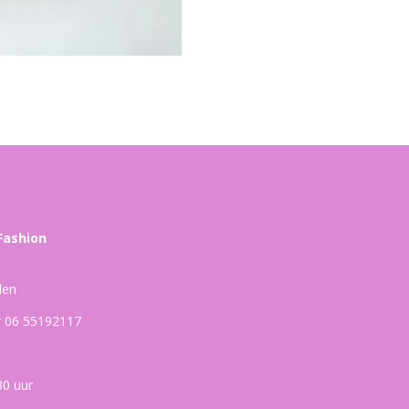
Fashion
den
ar 06 55192117
30 uur