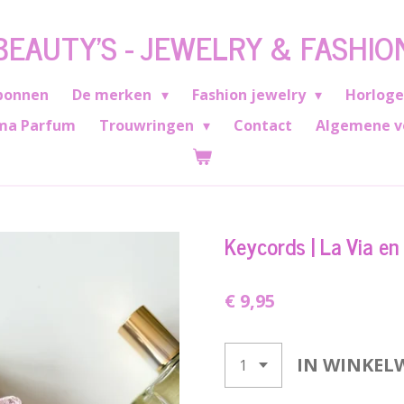
BEAUTY'S - JEWELRY & FASHIO
bonnen
De merken
Fashion jewelry
Horlog
ma Parfum
Trouwringen
Contact
Algemene v
Keycords | La Via en
€ 9,95
IN WINKEL