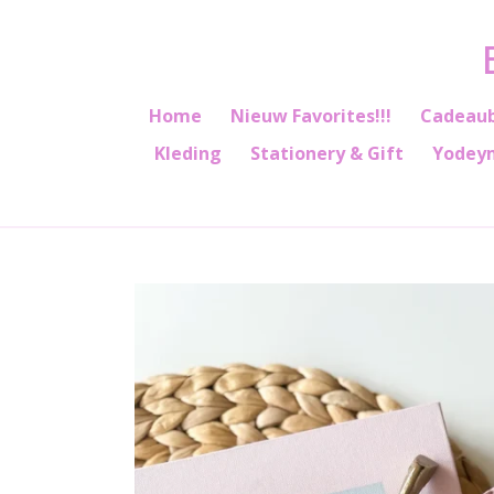
Ga
direct
naar
de
Home
Nieuw Favorites!!!
Cadeau
hoofdinhoud
Kleding
Stationery & Gift
Yodey