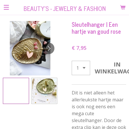
Ga
BEAUTY'S - JEWELRY & FASHION
direct
naar
Sleutelhanger | Een
de
hartje van goud rose
hoofdinhoud
€ 7,95
IN
WINKELWA
Dit is niet alleen het
allerleukste hartje maar
is ook nog eens een
mega cute
sleutelhanger. Door de
extra clip kan je deze ook