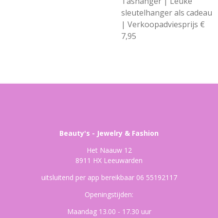
Tashanger | Leuke
sleutelhanger als cadeau
| Verkoopadviesprijs €
7,95
Beauty's - Jewelry & Fashion
Het Naauw 12
8911 HX Leeuwarden
uitsluitend per app bereikbaar 06 55192117
Openingstijden:
Maandag 13.00 - 17.30 uur