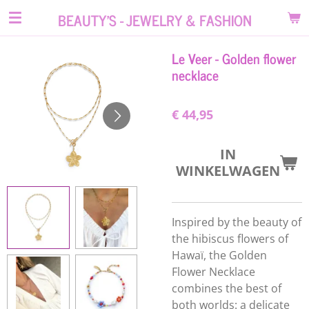
Ga
BEAUTY'S - JEWELRY & FASHION
direct
naar
Le Veer - Golden flower
de
necklace
hoofdinhoud
€ 44,95
IN
WINKELWAGEN
Inspired by the beauty of
the hibiscus flowers of
Hawaï, the Golden
Flower Necklace
combines the best of
both worlds: a delicate