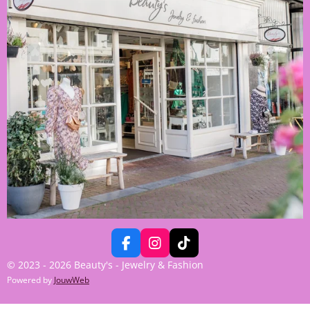
F
I
T
A
N
I
© 2023 - 2026 Beauty's - Jewelry & Fashion
C
S
K
Powered by
JouwWeb
E
T
T
B
A
O