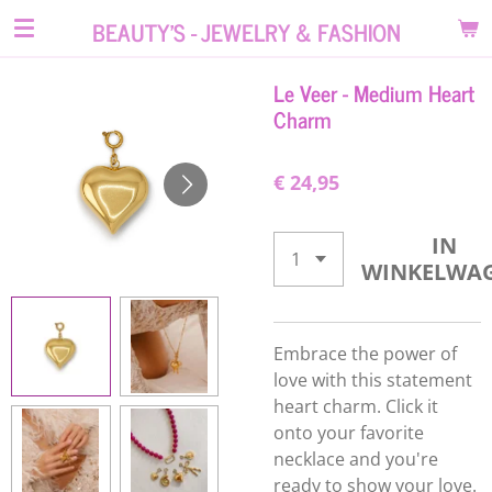
Ga
BEAUTY'S - JEWELRY & FASHION
direct
naar
Le Veer - Medium Heart
de
Charm
hoofdinhoud
€ 24,95
IN
WINKELWA
Embrace the power of
love with this statement
heart charm. Click it
onto your favorite
necklace and you're
ready to show your love.