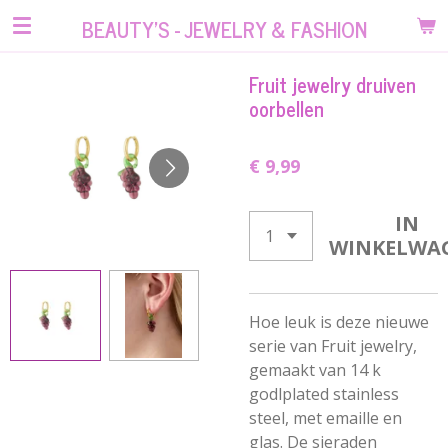
Ga
BEAUTY'S - JEWELRY & FASHION
direct
naar
Fruit jewelry druiven
de
oorbellen
hoofdinhoud
€ 9,99
IN
WINKELWA
Hoe leuk is deze nieuwe
serie van Fruit jewelry,
gemaakt van 14 k
godlplated stainless
steel, met emaille en
glas. De sieraden