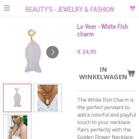
Ga
BEAUTY'S - JEWELRY & FASHION
direct
naar
Le Veer - White Fish
de
charm
hoofdinhoud
€ 24,95
IN
WINKELWAGEN
The White Fish Charm is
the perfect pendant to
add a colorful and playful
touch to your necklace.
Pairs perfectly with the
Golden Flower Necklace,