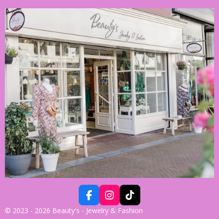
F
I
T
A
N
I
© 2023 - 2026 Beauty's - Jewelry & Fashion
C
S
K