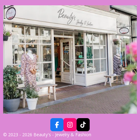
F
I
T
A
N
I
© 2023 - 2026 Beauty's - Jewelry & Fashion
C
S
K