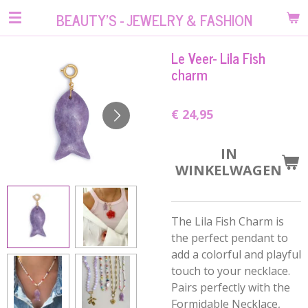
Ga
BEAUTY'S - JEWELRY & FASHION
direct
naar
Le Veer- Lila Fish
de
charm
hoofdinhoud
€ 24,95
IN
WINKELWAGEN
The Lila Fish Charm is
the perfect pendant to
add a colorful and playful
touch to your necklace.
Pairs perfectly with the
Formidable Necklace,