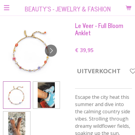
Ga
BEAUTY'S - JEWELRY & FASHION
direct
naar
Le Veer - Full Bloom
de
Anklet
hoofdinhoud
€ 39,95
UITVERKOCHT
Escape the city heat this
summer and dive into
the calming country side
vibes. Strolling through
dreamy wildflower fields,
soaking up the sun,