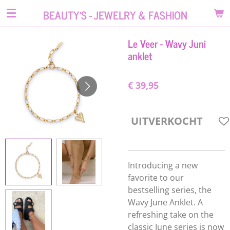
Ga
BEAUTY'S - JEWELRY & FASHION
direct
naar
Le Veer - Wavy Juni
de
anklet
hoofdinhoud
€ 39,95
UITVERKOCHT
Introducing a new
favorite to our
bestselling series, the
Wavy June Anklet. A
refreshing take on the
classic June series is now