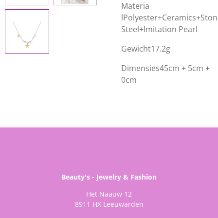
Materia
l
Polyester+Ceramics+Ston
Steel+Imitation Pearl
Gewicht
17.2g
Dimensies
45cm + 5cm +
0cm
Beauty's - Jewelry & Fashion
Het Naauw 12
8911 HX Leeuwarden