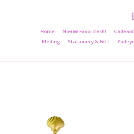
Ga
direct
naar
de
Home
Nieuw Favorites!!!
Cadeau
hoofdinhoud
Kleding
Stationery & Gift
Yodey