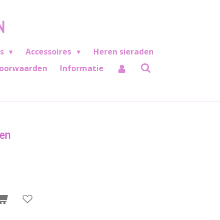
N
es
Accessoires
Heren sieraden
oorwaarden
Informatie
len