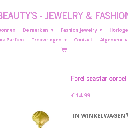
BEAUTY'S - JEWELRY & FASHIO
bonnen
De merken
Fashion jewelry
Horlog
ma Parfum
Trouwringen
Contact
Algemene v
Forel seastar oorbel
€ 14,99
IN WINKELWAGEN