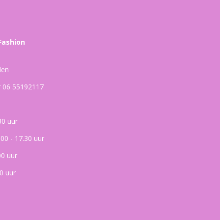
Fashion
den
ar 06 55192117
30 uur
.00 - 17.30 uur
00 uur
0 uur