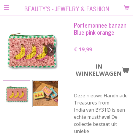
Ga
BEAUTY'S - JEWELRY & FASHION
direct
naar
Portemonnee banaan
de
Blue-pink-orange
hoofdinhoud
€ 19,99
IN
WINKELWAGEN
Deze nieuwe
Handmade
Treasures from
India
van BY31® is een
echte musthave! De
collectie bestaat uit
uniek
e