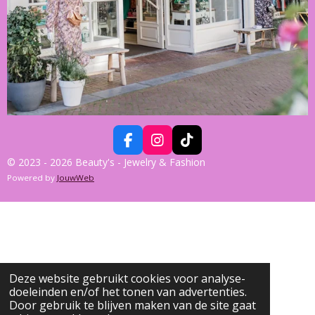
F
I
T
A
N
I
© 2023 - 2026 Beauty's - Jewelry & Fashion
C
S
K
Powered by
JouwWeb
E
T
T
B
A
O
O
G
K
O
R
K
A
M
Deze website gebruikt cookies voor analyse-
doeleinden en/of het tonen van advertenties.
Door gebruik te blijven maken van de site gaat